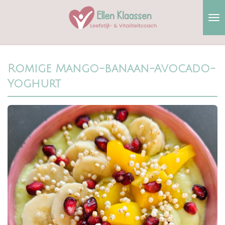
Ga
direct
naar
de
hoofdinhoud
Romige Mango-banaan-Avocado-
Yoghurt