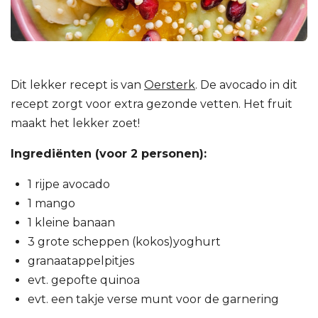
Dit lekker recept is van
Oersterk
. De avocado in dit
recept zorgt voor extra gezonde vetten. Het fruit
maakt het lekker zoet!
Ingrediënten (voor 2 personen):⁠
1 rijpe avocado⁠
1 mango⁠
1 kleine banaan⁠
3 grote scheppen (kokos)yoghurt⁠
granaatappelpitjes⁠
evt. gepofte quinoa
evt. een takje verse munt⁠ ⁠voor de garnering