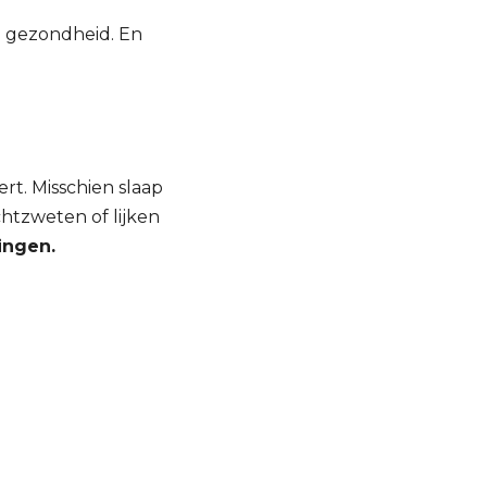
 gezondheid. En
rt. Misschien slaap
chtzweten of lijken
ingen.