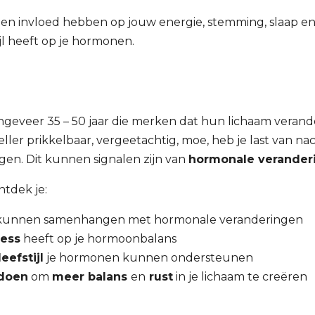
n invloed hebben op jouw energie, stemming, slaap en
ijl heeft op je hormonen.
geveer 35 – 50 jaar die merken dat hun lichaam verande
neller prikkelbaar, vergeetachtig, moe, heb je last van na
iegen. Dit kunnen signalen zijn van
hormonale verander
ntdek je:
unnen samenhangen met hormonale veranderingen
ress
heeft op je hormoonbalans
eefstijl
je hormonen kunnen ondersteunen
 doen
om
meer balans
en
rust
in je lichaam te creëren