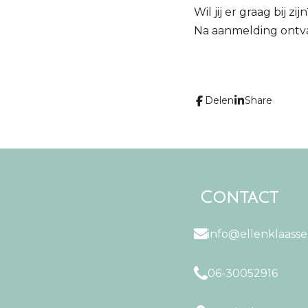
Wil jij er graag bij 
Na aanmelding ontvan
Delen
Share
Contact
info@ellenklaasse
06-30052916