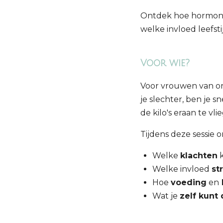
Ontdek hoe hormone
welke invloed leefst
Voor wie?
Voor vrouwen van on
je slechter, ben je s
de kilo's eraan te vl
Tijdens deze sessie o
Welke
klachten
k
Welke invloed
st
Hoe
voeding
en
l
Wat je
zelf kunt