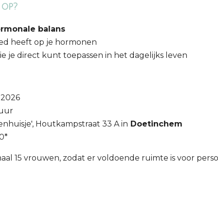
 op?
rmonale balans
oed heeft op je hormonen
ie je direct kunt toepassen in het dagelijks leven
 2026
 uur
renhuisje', Houtkampstraat 33 A in
Doetinchem
0*
maal 15 vrouwen, zodat er voldoende ruimte is voor pers