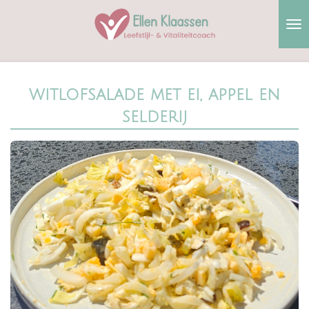
Ga
direct
naar
de
hoofdinhoud
witlofsalade met ei, appel en
selderij